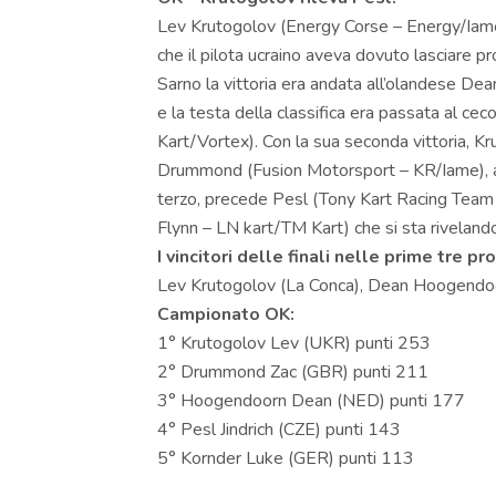
Lev Krutogolov (Energy Corse – Energy/Iam
che il pilota ucraino aveva dovuto lasciare 
Sarno la vittoria era andata all’olandese D
e la testa della classifica era passata al ce
Kart/Vortex). Con la sua seconda vittoria, K
Drummond (Fusion Motorsport – KR/Iame), a
terzo, precede Pesl (Tony Kart Racing Team 
Flynn – LN kart/TM Kart) che si sta rivelando f
I vincitori delle finali nelle prime tre p
Lev Krutogolov (La Conca), Dean Hoogendoor
Campionato OK:
1° Krutogolov Lev (UKR) punti 253
2° Drummond Zac (GBR) punti 211
3° Hoogendoorn Dean (NED) punti 177
4° Pesl Jindrich (CZE) punti 143
5° Kornder Luke (GER) punti 113