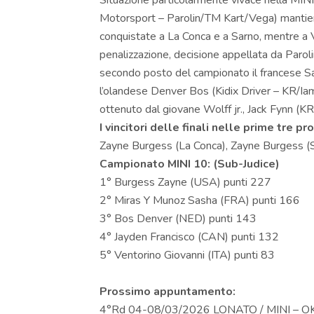
Situazione particolarmente vivace nella MIN
Motorsport – Parolin/TM Kart/Vega) mantiene 
conquistate a La Conca e a Sarno, mentre a 
penalizzazione, decisione appellata da Parolin
secondo posto del campionato il francese S
l’olandese Denver Bos (Kidix Driver – KR/Iam
ottenuto dal giovane Wolff jr., Jack Fynn (KR
I vincitori delle finali nelle prime tre p
Zayne Burgess (La Conca), Zayne Burgess (S
Campionato MINI 10: (Sub-Judice)
1° Burgess Zayne (USA) punti 227
2° Miras Y Munoz Sasha (FRA) punti 166
3° Bos Denver (NED) punti 143
4° Jayden Francisco (CAN) punti 132
5° Ventorino Giovanni (ITA) punti 83
Prossimo appuntamento:
4°Rd 04-08/03/2026 LONATO / MINI – OK