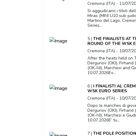
Cremona (ITA) - 11/07/2
Si aggiudicano i titoli de
Miras (MINI U10 sub-judic
Martino del Lago, Cremo
Series...
5 |
THE FINALISTS AT 
ROUND OF THE WSK E
Cremona (ITA) - 10/07/2
After the heats held on T
Dergunov (OKJ), Firhand (
(OK-NJ), Marchesi and Gi
10.07.2026Ev...
6 |
I FINALISTI AL CR
WSK EURO SERIES
Cremona (ITA) - 10/07/2
Dopo le manches di giove
Dergunov (OKJ), Firhand (
(OK-NJ), Marchesi e Giud
10.07.2026E’ tu...
7 |
THE POLE POSITIO