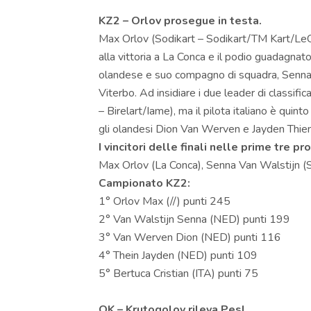
KZ2 – Orlov prosegue in testa.
Max Orlov (Sodikart – Sodikart/TM Kart/LeCon
alla vittoria a La Conca e il podio guadagnato 
olandese e suo compagno di squadra, Senna V
Viterbo. Ad insidiare i due leader di classific
– Birelart/Iame), ma il pilota italiano è quinto
gli olandesi Dion Van Werven e Jayden Thien
I vincitori delle finali nelle prime tre pr
Max Orlov (La Conca), Senna Van Walstijn (S
Campionato KZ2:
1° Orlov Max (//) punti 245
2° Van Walstijn Senna (NED) punti 199
3° Van Werven Dion (NED) punti 116
4° Thein Jayden (NED) punti 109
5° Bertuca Cristian (ITA) punti 75
OK – Krutogolov rileva Pesl.