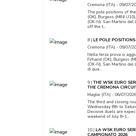
Cremona (ITA) - 09/07/2
The pole positions of the
(OK), Burgess (MINI U10)
(OK-N). San Martino del 
off the t...
8 |
LE POLE POSITIONS
Cremona (ITA) - 09/07/2
Nella terza prova si aggi
Firhand (OK), Burgess (MI
(OK-N). San Martino del 
di qua...
9 |
THE WSK EURO SER
THE CREMONA CIRCUI
Maglie (ITA) - 06/07/202
The third and closing ro
Wednesday 8th to Saturda
Decisive duels are expect
weekend of July 8–1...
10 |
LA WSK EURO SERI
CAMPIONATO 2026