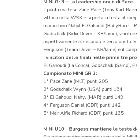
MINI Gr.3 – La leadership ora è di Pace.
Il pilota maltese Zane Pace (Tony Kart Raci
vittoria nella WSK e si porta in testa al cam
marocchino Nahyl El Gahoudi (BabyRace – Par
Godschalk (Kidix Driver – KR/Iame), vincitor
rispettivamente al secondo e terzo posto. Se
Ferguson (Team Driver – KR/Iame) e il compa
I vincitori delle finali nelle prime tre pr
El Gahoudi (La Conca), Godschalk (Sarno), Pa
Campionato MINI GR.3:
1° Pace Zane (MLT) punti 205
2° Godschalk Wynn (USA) punti 184
3° El Gahoudi Nahyl (MAR) punti 149
4° Ferguson Daniel (GBR) punti 142
5° Mair Alfie Richard (GBR) punti 135
MINI U10 – Burgess mantiene la testa d