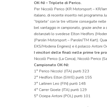
OK-NJ – Triplete di Perico.
Per Niccolò Perico (KR Motorsport – KR/Iame/
italiano, di recente inserito nel programma 
“triplete” con le tre vittorie conseguite nell
bel vantaggio in campionato, grazie anche a 
distanziati lo svedese Elton Hedfors (Modena
(Parolin Motorsport – Parolin/TM Kart). Quar
EKS/Modena Engines) e il polacco Antoni O
I vincitori delle finali nelle prime tre p
Niccolò Perico (La Conca), Niccolò Perico (Sa
Campionato OK-NJ:
1° Perico Niccolo’ (ITA) punti 323
2° Hedfors Elton (SWE) punti 155
3° Laitinen Leo (FIN) punti 148
4° Carrer Gioele (ITA) punti 129
5° Ociepa Antoni (POL) punti 101