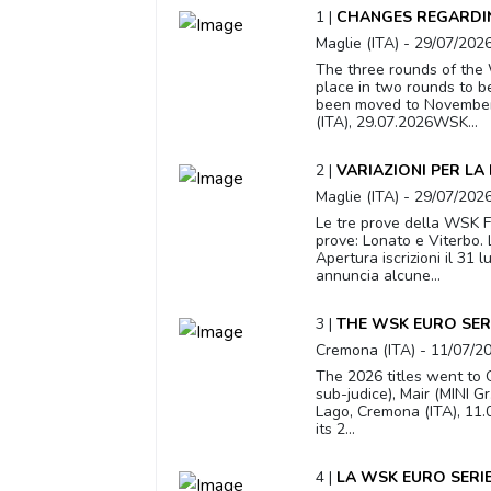
1 |
CHANGES REGARDIN
Maglie (ITA) - 29/07/202
The three rounds of the 
place in two rounds to b
been moved to November 1
(ITA), 29.07.2026WSK...
2 |
VARIAZIONI PER LA
Maglie (ITA) - 29/07/202
Le tre prove della WSK Fi
prove: Lonato e Viterbo.
Apertura iscrizioni il 31
annuncia alcune...
3 |
THE WSK EURO SER
Cremona (ITA) - 11/07/2
The 2026 titles went to O
sub-judice), Mair (MINI G
Lago, Cremona (ITA), 11
its 2...
4 |
LA WSK EURO SERIE