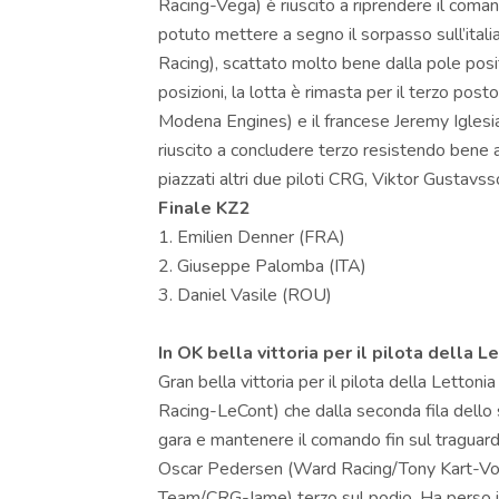
Racing-Vega) è riuscito a riprendere il coman
potuto mettere a segno il sorpasso sull’it
Racing), scattato molto bene dalla pole pos
posizioni, la lotta è rimasta per il terzo po
Modena Engines) e il francese Jeremy Igles
riuscito a concludere terzo resistendo bene a
piazzati altri due piloti CRG, Viktor Gustavs
Finale KZ2
1. Emilien Denner (FRA)
2. Giuseppe Palomba (ITA)
3. Daniel Vasile (ROU)
In OK bella vittoria per il pilota della 
Gran bella vittoria per il pilota della Let
Racing-LeCont) che dalla seconda fila dello s
gara e mantenere il comando fin sul traguardo
Oscar Pedersen (Ward Racing/Tony Kart-Vort
Team/CRG-Iame) terzo sul podio. Ha perso in