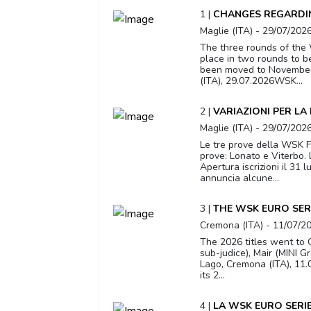
1 |
CHANGES REGARDIN
Maglie (ITA) - 29/07/202
The three rounds of the 
place in two rounds to b
been moved to November 1
(ITA), 29.07.2026WSK...
2 |
VARIAZIONI PER LA
Maglie (ITA) - 29/07/202
Le tre prove della WSK Fi
prove: Lonato e Viterbo.
Apertura iscrizioni il 31
annuncia alcune...
3 |
THE WSK EURO SER
Cremona (ITA) - 11/07/2
The 2026 titles went to O
sub-judice), Mair (MINI G
Lago, Cremona (ITA), 11
its 2...
4 |
LA WSK EURO SERIE