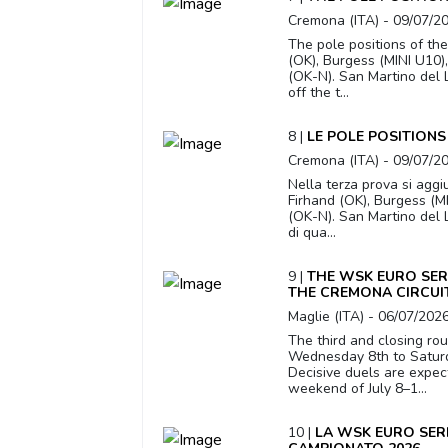
Cremona (ITA) - 09/07/2
The pole positions of the
(OK), Burgess (MINI U10)
(OK-N). San Martino del 
off the t...
8 |
LE POLE POSITIONS
Cremona (ITA) - 09/07/2
Nella terza prova si aggi
Firhand (OK), Burgess (MI
(OK-N). San Martino del 
di qua...
9 |
THE WSK EURO SER
THE CREMONA CIRCUI
Maglie (ITA) - 06/07/202
The third and closing ro
Wednesday 8th to Saturda
Decisive duels are expect
weekend of July 8–1...
10 |
LA WSK EURO SERI