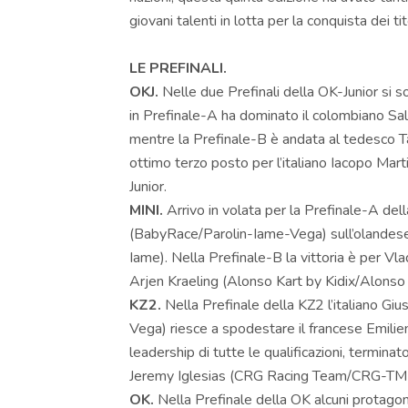
giovani talenti in lotta per la conquista dei t
LE PREFINALI.
OKJ.
Nelle due Prefinali della OK-Junior si so
in Prefinale-A ha dominato il colombiano S
mentre la Prefinale-B è andata al tedesco 
ottimo terzo posto per l’italiano Iacopo Ma
Junior.
MINI.
Arrivo in volata per la Prefinale-A della
(BabyRace/Parolin-Iame-Vega) sull’olandes
Iame). Nella Prefinale-B la vittoria è per 
Arjen Kraeling (Alonso Kart by Kidix/Alonso
KZ2.
Nella Prefinale della KZ2 l’italiano 
Vega) riesce a spodestare il francese Emil
leadership di tutte le qualificazioni, termin
Jeremy Iglesias (CRG Racing Team/CRG-TM 
OK.
Nella Prefinale della OK alcuni protagonis