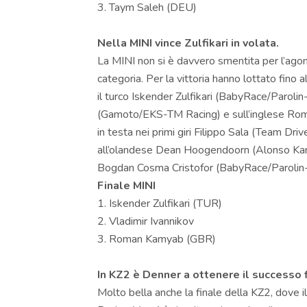
3. Taym Saleh (DEU)
Nella MINI vince Zulfikari in volata.
La MINI non si è davvero smentita per l’agon
categoria. Per la vittoria hanno lottato fino a
il turco Iskender Zulfikari (BabyRace/Paroli
(Gamoto/EKS-TM Racing) e sull’inglese Rom
in testa nei primi giri Filippo Sala (Team Dr
all’olandese Dean Hoogendoorn (Alonso Kart
Bogdan Cosma Cristofor (BabyRace/Parolin
Finale MINI
1. Iskender Zulfikari (TUR)
2. Vladimir Ivannikov
3. Roman Kamyab (GBR)
In KZ2 è Denner a ottenere il successo f
Molto bella anche la finale della KZ2, dove