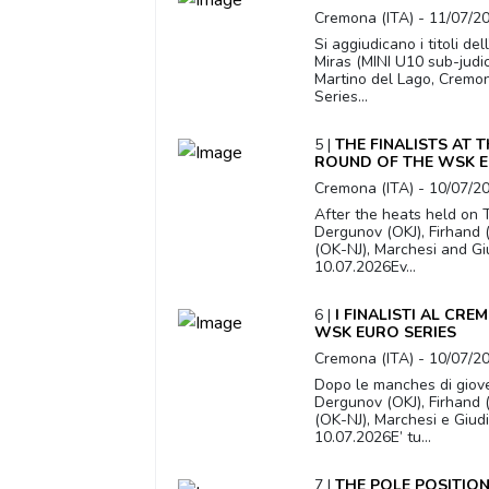
Cremona (ITA) - 11/07/2
Si aggiudicano i titoli de
Miras (MINI U10 sub-judic
Martino del Lago, Cremo
Series...
5 |
THE FINALISTS AT 
ROUND OF THE WSK E
Cremona (ITA) - 10/07/2
After the heats held on T
Dergunov (OKJ), Firhand (
(OK-NJ), Marchesi and Gi
10.07.2026Ev...
6 |
I FINALISTI AL CR
WSK EURO SERIES
Cremona (ITA) - 10/07/2
Dopo le manches di giove
Dergunov (OKJ), Firhand (
(OK-NJ), Marchesi e Giud
10.07.2026E’ tu...
7 |
THE POLE POSITIO