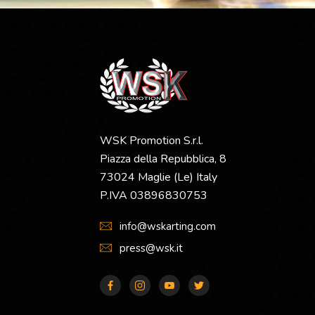
WSK Promotion S.r.l.
Piazza della Repubblica, 8
73024 Maglie (Le) Italy
P.IVA 03896830753
info@wskarting.com
press@wsk.it