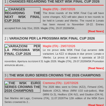
1 |
CHANGES REGARDING THE NEXT WSK FINAL CUP 2026
Maglie (ITA) - 29/07/2026
The three rounds of the WSK Final Cup will have
some changes. KZ2 will take place in two rounds to
be held in Lonato and Viterbo. The round in Lonato
has been moved to November 18-22. Entries
accepted from July 31st, 2026. Maglie (ITA), 29.07.2026WSK...
[Read News]
2 |
VARIAZIONI PER LA PROSSIMA WSK FINAL CUP 2026
Maglie (ITA) - 29/07/2026
Le tre prove della WSK Final Cup avranno delle
variazioni. La KZ2 si disputa in due prove: Lonato e
Viterbo. La prova di Lonato è spostata al 18-22
novembre. Apertura iscrizioni il 31 luglio 2026. Maglie (ITA), 29.07.2026WSK Promotion
annuncia alcune...
[Read News]
3 |
THE WSK EURO SERIES CROWNS THE 2026 CHAMPIONS
Cremona (ITA) - 11/07/2026
The 2026 titles went to Orlov (KZ2), Firhand (OK),
Babicek (OKJ), Miras (MINI U10 sub-judice), Mair
(MINI Gr.3), Hedfors (OK-NJ), and Giudice (OK-N).
San Martino del Lago, Cremona (ITA), 11.07.2026The 12th edition of the WSK Euro
Series crowned its 2...
[Read News]