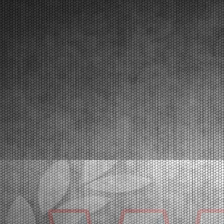
Lonato (ITA) - 12/04/2026
Circa 300 piloti al via del secondo round. In testa al
campionato si presentano Van Werven (KZ2),
Firhand (OK), Orlando (OKJ), Lamberto Ferrari (OK-
N), Schniegenberg (OKNJ), Mair (MINI Gr.3), Miras
(U10).Lonato (ITA), 12.04.2026Il programma targato W...
[Read News]
25 |
THE 2026 CHAMPIONS OF THE WSK SUPER MASTER
SERIES
Franciacorta (ITA) - 22/03/2026
In the closing race at Franciacorta, the titles went to
Orlov (KZ2), Krutogolov (OK), Pizzonia (OKJ),
Burgess (MINI U10), Pace (MINI Gr.3), Perico (OK-
NJ).Franciacorta, Castrezzato (ITA), 22.03.2026The
edition that concluded at the Franciacorta Karti...
[Read News]
26 |
I CAMPIONI 2026 DELLA WSK SUPER MASTER SERIES
Franciacorta (ITA) - 22/03/2026
Nell’ultima prova di Franciacorta assegnati i titoli di
categoria a Orlov (KZ2), Krutogolov (OK), Pizzonia
(OKJ), Burgess (MINI U10), Pace (MINI Gr.3),
Perico (OK-NJ).Franciacorta, Castrezzato (ITA), 22.03.2026E’ stata sicuramente una
fra le più bell...
[Read News]