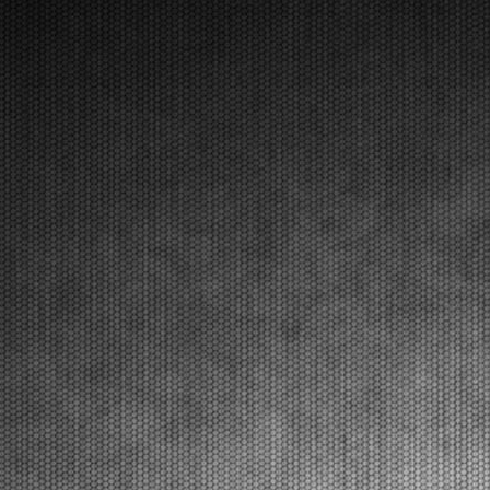
[Read News]
17 |
THE INITIAL HEATS PRODUCED SOME SURPRISING
RESULTS AT THE WSK EURO SERIES IN LONATO
Lonato (ITA) - 16/04/2026
The opening day in Lonato named the first
protagonists of qualifying heats that will end on
Friday. The final stages including Prefinals and Finals
of this second round will be on Saturday. Lonato
(ITA), 16.04.2026The opening qualifying heats at the
...
[Read News]
18 |
LE PRIME MANCHES CON SORPRESE ALLA WSK EURO
SERIES A LONATO
Lonato (ITA) - 16/04/2026
La prima giornata a Lonato indica i primi protagonisti
delle manches eliminatorie che saranno concluse
venerdì. Sabato la fase finale con Prefinali e Finali del
secondo round. Lonato (ITA), 16.04.2026Le prime
manches eliminatorie al South Garda Karti...
[Read News]
19 |
THE START TO THE SECOND ROUND OF THE WSK EURO
SERIES. QUALIFYING PRACTICE RESULTS.
Lonato (ITA) - 16/04/2026