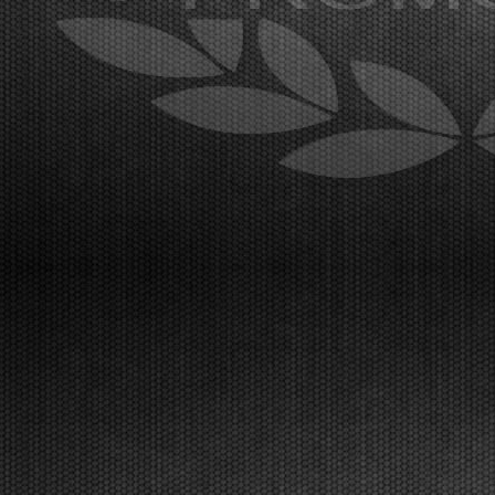
[Read News]
22 |
GRANDE AFFLUENZA A LONATO PER IL SECONDO
ROUND DELLA WSK EURO SERIES
Lonato (ITA) - 15/04/2026
Al South Garda Karting è iniziata la seconda prova
della WSK Euro Series, con un paddock
internazionale al gran completo. Sabato 18 aprile la
fase finale, in diretta TV Live Streaming. I risultati
delle prove libere di mercoledì a Lonato.Lonato
(ITA)...
[Read News]
23 |
IT IS THE TIME FOR THE WSK EURO SERIES, THE
SECOND ROUND WILL BE IN LONATO
Lonato (ITA) - 12/04/2026
About 300 drivers will be at the start of the second
round. Van Werven (KZ2), Firhand (OK), Orlando
(OKJ), Lamberto Ferrari (OK-N), Schniegenberg
(OKNJ), Mair (MINI Gr.3), and Miras (U10) are
leading the championships.Lonato (ITA),
12.04.2026The WSK ...
[Read News]
24 |
E’ IL MOMENTO DELLA WSK EURO SERIES, A LONATO
LA SECONDA PROVA