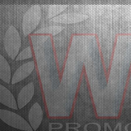
The pole positions in Lonato were secured by Orlov
(KZ2), Babicek (OKJ), Arias (OK), Burgess (MINI
U10), Mair (MINI Gr.3), Schniegenberg (OK-NJ),
Scognamiglio (OK-N). The heats will follow.Lonato
(ITA), 16.04.2026Qualifying practice has officially ki...
[Read News]
20 |
LO START DEL SECONDO ROUND DELLA WSK EURO
SERIES. LE PROVE DI QUALIFICAZIONE
Lonato (ITA) - 16/04/2026
In pole position a Lonato Orlov (KZ2), Babicek
(OKJ), Arias (OK), Burgess (MINI U10), Mair (MINI
Gr.3), Schniegenberg (OK-NJ), Scognamiglio (OK-
N). A seguire le manches.Lonato (ITA), 16.04.2026Le
prove di qualificazione hanno dato lo start alla
secon...
[Read News]
21 |
GREAT PARTICIPATION IN LONATO FOR THE SECOND
ROUND OF THE WSK EURO SERIES
Lonato (ITA) - 15/04/2026
The second round of the WSK Euro Series is
underway at the South Garda Karting circuit with a
full packed international paddock. The final stages will
be on Saturday, April 18th with TV Live Streaming
coverage. The results of free practice on Wednesd...