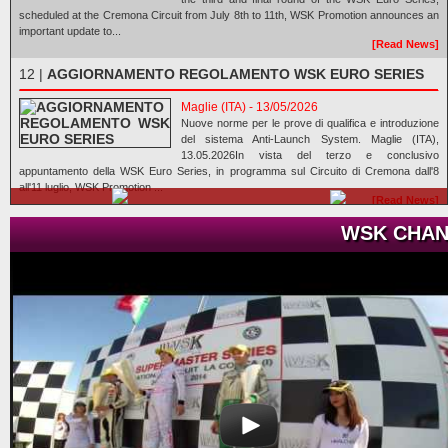
scheduled at the Cremona Circuit from July 8th to 11th, WSK Promotion announces an
important update to...
[Read News]
12 |
AGGIORNAMENTO REGOLAMENTO WSK EURO SERIES
Maglie (ITA) - 13/05/2026
Nuove norme per le prove di qualifica e introduzione
del sistema Anti-Launch System. Maglie (ITA),
13.05.2026In vista del terzo e conclusivo
appuntamento della WSK Euro Series, in programma sul Circuito di Cremona dall'8
all'11 luglio, WSK Promotion ...
[Read News]
WSK CHAN
13 |
THE GREAT SPECTACLE OF WSK EURO SERIES IN
LONATO
Lonato (ITA) - 18/04/2026
The victory of the second round of the WSK Euro
Series went to Orlov (KZ2), Zulfikari (OK), Babicek
(OKJ), Burgess (MINI U10), El Gahoudi (MINI Gr.3),
Hedfors (OK-NJ), and Giudice (OK-N). The third and
closing round will be in Cremona next July 11th....
[Read News]
14 |
IL GRANDE SPETTACOLO DELLA WSK EURO SERIES A
LONATO