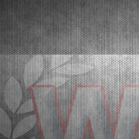
32 |
LE PROVE DI QUALIFICAZIONE DI FRANCIACORTA PER
LA WSK SUPER MASTER SERIES 2026
Franciacorta (ITA) - 20/03/2026
Le pole position della quinta e ultima prova vanno a
Orlov (KZ2), Hoogendoorn (OK), Di Pietrantonio
(OKJ), Hedfors (OK-NJ), Warakitsupachok (MINI
Gr.3), Simone (MINI U10). A seguire le prime
manches eliminatorie. Domenica 22 marzo la fase
finale. Fra...
[Read News]
33 |
THE GRAND FINALE OF THE WSK SUPER MASTER
SERIES 2026 AT FRANCIACORTA
Franciacorta (ITA) - 18/03/2026
With over 400 entered drivers, the very crowded
paddock of Franciacorta is ready to celebrate the
champions of the WSK Super Master Series in the
MINI, OK-NJ, OKJ, OK and KZ2 categories.
Franciacorta, Castrezzato (ITA), 18.03.2026In the
crowded paddo...
[Read News]
34 |
A FRANCIACORTA IL GRAN FINALE DELLA WSK SUPER
MASTER SERIES 2026
Franciacorta (ITA) - 18/03/2026