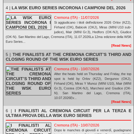
4 |
LA WSK EURO SERIES INCORONA I CAMPIONI DEL 2026
Cremona (ITA) - 11/07/2026
Si aggiudicano i titoli dell’edizione 2026 Orlov (KZ2),
Firhand (OK), Babicek (OKJ), Miras (MINI U10 sub-
judice), Mair (MINI Gr.3), Hedfors (OK-NJ), Giudice
(OK-N). San Martino del Lago, Cremona (ITA), 11.07.2026La 12ma edizione della WSK
Euro Series...
[Read News]
5 |
THE FINALISTS AT THE CREMONA CIRCUIT’S THIRD AND
CLOSING ROUND OF THE WSK EURO SERIES
Cremona (ITA) - 10/07/2026
After the heats held on Thursday and Friday, the top
spot is held by Orlov (KZ2), Dergunov (OKJ),
Firhand (OK), Miras Y Munoz (MINI U10), Mair (MINI
Gr.3), Costea (OK-NJ), Marchesi and Giudice (OK-
N). San Martino del Lago, Cremona (ITA),
10.07.2026Ev...
[Read News]
6 |
I FINALISTI AL CREMONA CIRCUIT PER LA TERZA E
ULTIMA PROVA DELLA WSK EURO SERIES
Cremona (ITA) - 10/07/2026
Dopo le manches di giovedì e venerdì, guadagnano