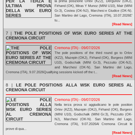
la prima posizione Orlov (KZ2), Dergunov (OKJ),
Firhand (OK), Miras Y Munoz (MINI U10), Mair (MINI
Gr.3), Costea (OK-NJ), Marchesi e Giudice (OK-N).
San Martino del Lago, Cremona (ITA), 10.07.2026E’
tu...
[Read News]
7 |
THE POLE POSITIONS OF WSK EURO SERIES AT THE
CREMONA CIRCUIT
Cremona (ITA) - 09/07/2026
The pole positions of the third round go to Orlov
(KZ2), Mazepin (OKJ), Firhand (OK), Burgess (MINI
U10), Godschalk (MINI Gr.3), Pezzutto (OK-NJ),
and Marchesi (OK-N). San Martino del Lago,
Cremona (ITA), 9.07.2026Qualifying sessions kicked off the t...
[Read News]
8 |
LE POLE POSITIONS ALLA WSK EURO SERIES AL
CREMONA CIRCUIT
Cremona (ITA) - 09/07/2026
Nella terza prova si aggiudicano le pole position
Orlov (KZ2), Mazepin (OKJ), Firhand (OK), Burgess
(MINI U10), Godschalk (MINI Gr.3), Pezzutto (OK-
NJ), Marchesi (OK-N). San Martino del Lago,
Cremona (ITA), 9.07.2026Al Cremona Circuit le
prove di qua...
[Read News]