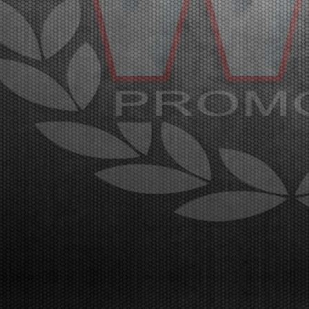
Con oltre 400 piloti iscritti, sul circuito di Franciacorta
l’affollatissimo paddock è pronto a celebrare i
campioni della WSK Super Master Series nelle
categorie MINI, OK-NJ, OKJ, OK e KZ2.
Franciacorta, Castrezzato (ITA), 18.03.2026Nell’affollatiss...
[Read News]
35 |
OVER 400 DRIVERS ARE EXPECTED IN FRANCIACORTA
FOR THE END OF THE WSK SUPER MASTER SERIES
Franciacorta (ITA) - 14/03/2026
The fifth and final round confirms the great success
of the championship by WSK Promotion at the
Franciacorta Karting Track.Franciacorta,
Castrezzato (ITA), 13.03.2026The final round of the
WSK Super Master Series confirms the massive
success of the ...
[Read News]
36 |
ATTESI OLTRE 400 PILOTI A FRANCIACORTA PER LA
CONCLUSIONE DELLA WSK SUPER MASTER SERIES
Franciacorta (ITA) - 14/03/2026
La quinta e ultima prova sul circuito di Franciacorta
Karting Track certifica il grande successo del
campionato organizzato da WSK
Promotion.Franciacorta, Castrezzato (ITA),
13.03.2026La prova conclusiva della WSK Super
Master Series conferma il gran...