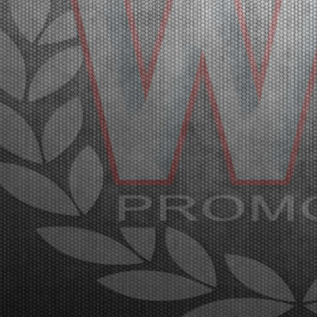
27 |
WSK SUPER MASTER SERIES IN FRANCIACORTA: A
GREAT AND SPECTACULAR KARTING EVENT
Franciacorta (ITA) - 21/03/2026
The fifth and closing round of the WSK Super Master
Series promises spectacle at the Franciacorta
Karting Track. The final stages will be broadcast
through the Live Streaming on Sunday, March 22nd.
Franciacorta, Castrezzato (ITA), 21.03.2026With the
...
[Read News]
28 |
WSK SUPER MASTER SERIES A FRANCIACORTA: UN
GRANDE EVENTO SPETTACOLARE DI KARTING
Franciacorta (ITA) - 21/03/2026
La quinta e ultima prova della WSK Super Master
Series dà spettacolo sul circuito di Franciacorta
Karting Track. Domenica 22 marzo la fase finale in
diretta Live Streaming. Franciacorta, Castrezzato
(ITA), 21.03.2026Con la conclusione delle manches
e...
[Read News]
29 |
THE FIRST HEATS OF THE WSK SUPER MASTER SERIES
HAD SOME SURPRISES
Franciacorta (ITA) - 20/03/2026