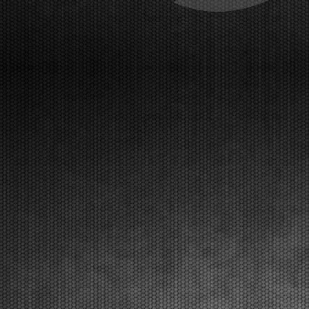
The initial heats have been taken place at the
Franciacorta Karting Track and will continue on
Saturday. The final stages with Live Streaming
coverage will be on Sunday, March 22nd.
Franciacorta, Castrezzato (ITA), 20.03.2026Following qualifying pra...
[Read News]
30 |
LE PRIME MANCHES DELLA WSK SUPER MASTER
SERIES CON QUALCHE SORPRESA
Franciacorta (ITA) - 20/03/2026
Sul circuito di Franciacorta Karting Track si sono
disputate le prime manches, che si concluderanno
sabato. Domenica 22 marzo la fase finale in diretta
Live Streaming. Franciacorta, Castrezzato (ITA),
20.03.2026Dopo le prove di qualificazione, sono s...
[Read News]
31 |
QUALIFYING PRACTICE OF THE WSK SUPER MASTER
SERIES 2026 IN FRANCIACORTA
Franciacorta (ITA) - 20/03/2026
The pole positions in the fifth and closing round went
to Orlov (KZ2), Hoogendoorn (OK), Di Pietrantonio
(OKJ), Hedfors (OK-NJ), Warakitsupachok (MINI
Gr.3), and Simone (MINI U10). The initial qualifying
heats will follow. The Final stages are on Sun...
[Read News]