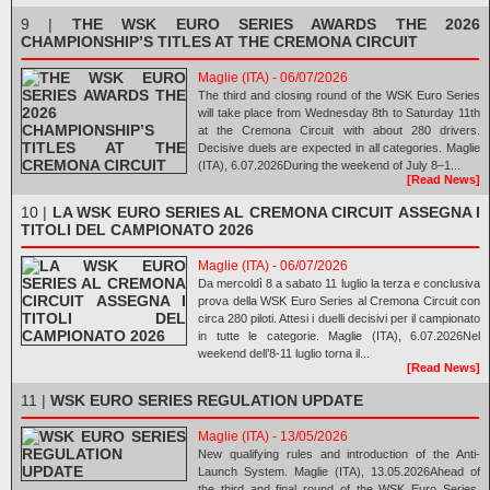
9 |
THE WSK EURO SERIES AWARDS THE 2026
CHAMPIONSHIP’S TITLES AT THE CREMONA CIRCUIT
Maglie (ITA) - 06/07/2026
The third and closing round of the WSK Euro Series
will take place from Wednesday 8th to Saturday 11th
at the Cremona Circuit with about 280 drivers.
Decisive duels are expected in all categories. Maglie
(ITA), 6.07.2026During the weekend of July 8–1...
[Read News]
10 |
LA WSK EURO SERIES AL CREMONA CIRCUIT ASSEGNA I
TITOLI DEL CAMPIONATO 2026
Maglie (ITA) - 06/07/2026
Da mercoldì 8 a sabato 11 luglio la terza e conclusiva
prova della WSK Euro Series al Cremona Circuit con
circa 280 piloti. Attesi i duelli decisivi per il campionato
in tutte le categorie. Maglie (ITA), 6.07.2026Nel
weekend dell’8-11 luglio torna il...
[Read News]
11 |
WSK EURO SERIES REGULATION UPDATE
Maglie (ITA) - 13/05/2026
New qualifying rules and introduction of the Anti-
Launch System. Maglie (ITA), 13.05.2026Ahead of
the third and final round of the WSK Euro Series,