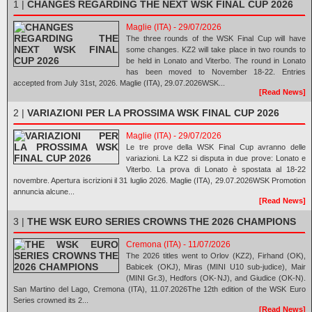
1 |
CHANGES REGARDING THE NEXT WSK FINAL CUP 2026
Maglie (ITA) - 29/07/2026
The three rounds of the WSK Final Cup will have
some changes. KZ2 will take place in two rounds to
be held in Lonato and Viterbo. The round in Lonato
has been moved to November 18-22. Entries
accepted from July 31st, 2026. Maglie (ITA), 29.07.2026WSK...
[Read News]
2 |
VARIAZIONI PER LA PROSSIMA WSK FINAL CUP 2026
Maglie (ITA) - 29/07/2026
Le tre prove della WSK Final Cup avranno delle
variazioni. La KZ2 si disputa in due prove: Lonato e
Viterbo. La prova di Lonato è spostata al 18-22
novembre. Apertura iscrizioni il 31 luglio 2026. Maglie (ITA), 29.07.2026WSK Promotion
annuncia alcune...
[Read News]
3 |
THE WSK EURO SERIES CROWNS THE 2026 CHAMPIONS
Cremona (ITA) - 11/07/2026
The 2026 titles went to Orlov (KZ2), Firhand (OK),
Babicek (OKJ), Miras (MINI U10 sub-judice), Mair
(MINI Gr.3), Hedfors (OK-NJ), and Giudice (OK-N).
San Martino del Lago, Cremona (ITA), 11.07.2026The 12th edition of the WSK Euro
Series crowned its 2...
[Read News]