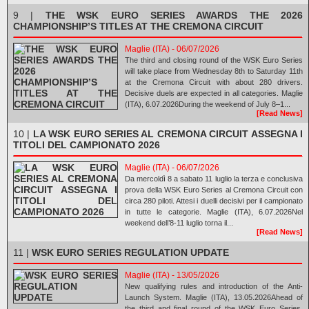
9 |
THE WSK EURO SERIES AWARDS THE 2026
CHAMPIONSHIP’S TITLES AT THE CREMONA CIRCUIT
Maglie (ITA) - 06/07/2026
The third and closing round of the WSK Euro Series
will take place from Wednesday 8th to Saturday 11th
at the Cremona Circuit with about 280 drivers.
Decisive duels are expected in all categories. Maglie
(ITA), 6.07.2026During the weekend of July 8–1...
[Read News]
10 |
LA WSK EURO SERIES AL CREMONA CIRCUIT ASSEGNA I
TITOLI DEL CAMPIONATO 2026
Maglie (ITA) - 06/07/2026
Da mercoldì 8 a sabato 11 luglio la terza e conclusiva
prova della WSK Euro Series al Cremona Circuit con
circa 280 piloti. Attesi i duelli decisivi per il campionato
in tutte le categorie. Maglie (ITA), 6.07.2026Nel
weekend dell’8-11 luglio torna il...
[Read News]
11 |
WSK EURO SERIES REGULATION UPDATE
Maglie (ITA) - 13/05/2026
New qualifying rules and introduction of the Anti-
Launch System. Maglie (ITA), 13.05.2026Ahead of
the third and final round of the WSK Euro Series,