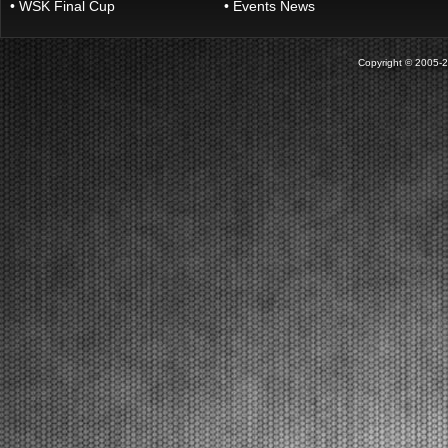
•
WSK Final Cup
•
Events News
[Read News]
17 |
THE INITIAL HEATS PRODUCED SOME SURPRISING
RESULTS AT THE WSK EURO SERIES IN LONATO
Copyright © 2005-202
Lonato (ITA) - 16/04/2026
The opening day in Lonato named the first
protagonists of qualifying heats that will end on
Friday. The final stages including Prefinals and Finals
of this second round will be on Saturday. Lonato
(ITA), 16.04.2026The opening qualifying heats at the
...
[Read News]
18 |
LE PRIME MANCHES CON SORPRESE ALLA WSK EURO
SERIES A LONATO
Lonato (ITA) - 16/04/2026
La prima giornata a Lonato indica i primi protagonisti
delle manches eliminatorie che saranno concluse
venerdì. Sabato la fase finale con Prefinali e Finali del
secondo round. Lonato (ITA), 16.04.2026Le prime
manches eliminatorie al South Garda Karti...
[Read News]
19 |
THE START TO THE SECOND ROUND OF THE WSK EURO
SERIES. QUALIFYING PRACTICE RESULTS.
Lonato (ITA) - 16/04/2026