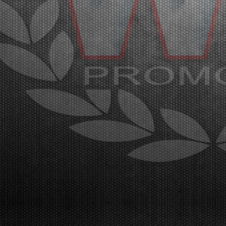
Con oltre 400 piloti iscritti, sul circuito di Franciacorta
l’affollatissimo paddock è pronto a celebrare i
campioni della WSK Super Master Series nelle
categorie MINI, OK-NJ, OKJ, OK e KZ2.
Franciacorta, Castrezzato (ITA), 18.03.2026Nell’affollatiss...
[Read News]
35 |
OVER 400 DRIVERS ARE EXPECTED IN FRANCIACORTA
FOR THE END OF THE WSK SUPER MASTER SERIES
Franciacorta (ITA) - 14/03/2026
The fifth and final round confirms the great success
of the championship by WSK Promotion at the
Franciacorta Karting Track.Franciacorta,
Castrezzato (ITA), 13.03.2026The final round of the
WSK Super Master Series confirms the massive
success of the ...
[Read News]
36 |
ATTESI OLTRE 400 PILOTI A FRANCIACORTA PER LA
CONCLUSIONE DELLA WSK SUPER MASTER SERIES
Franciacorta (ITA) - 14/03/2026
La quinta e ultima prova sul circuito di Franciacorta
Karting Track certifica il grande successo del
campionato organizzato da WSK
Promotion.Franciacorta, Castrezzato (ITA),
13.03.2026La prova conclusiva della WSK Super
Master Series conferma il gran...