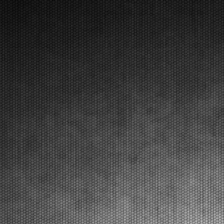
[Read News]
37 |
LONATO LAUNCHES THE PROTAGONISTS OF THE FINAL
SPRINT OF THE WSK SUPER MASTER SERIES
Lonato (ITA) - 08/03/2026
The victories in the penultimate round went to Orlov
(KZ2), Manach (OK), Miron (OKJ), Burgess (MINI
U10), Frigerio (MINI Gr.3), and Perico (OK-
NJ).Lonato del Garda (ITA), 08.03.2026The round
held at the South Garda Karting circuit in Lonato was
one o...
[Read News]
38 |
LONATO LANCIA I PROTAGONISTI AL RUSH FINALE
DELLA WSK SUPER MASTER SERIES
Lonato (ITA) - 08/07/2026
Nella penultima prova le vittorie sono andate a Orlov
(KZ2), Manach (OK), Miron (OKJ), Burgess (MINI
U10), Frigerio (MINI Gr.3), Perico (OK-NJ).Lonato
del Garda (ITA), 08.03.2026E’ stato uno degli eventi
più importanti quello andato in scena al South...
[Read News]
39 |
QUALIFYING HEATS NAMED THE FINALISTS OF THE
FOURTH ROUND OF THE WSK SUPER MASTER SERIES IN
LONATO