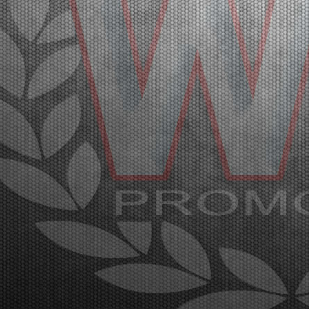
27 |
WSK SUPER MASTER SERIES IN FRANCIACORTA: A
GREAT AND SPECTACULAR KARTING EVENT
Franciacorta (ITA) - 21/03/2026
The fifth and closing round of the WSK Super Master
Series promises spectacle at the Franciacorta
Karting Track. The final stages will be broadcast
through the Live Streaming on Sunday, March 22nd.
Franciacorta, Castrezzato (ITA), 21.03.2026With the
...
[Read News]
28 |
WSK SUPER MASTER SERIES A FRANCIACORTA: UN
GRANDE EVENTO SPETTACOLARE DI KARTING
Franciacorta (ITA) - 21/03/2026
La quinta e ultima prova della WSK Super Master
Series dà spettacolo sul circuito di Franciacorta
Karting Track. Domenica 22 marzo la fase finale in
diretta Live Streaming. Franciacorta, Castrezzato
(ITA), 21.03.2026Con la conclusione delle manches
e...
[Read News]
29 |
THE FIRST HEATS OF THE WSK SUPER MASTER SERIES
HAD SOME SURPRISES
Franciacorta (ITA) - 20/03/2026