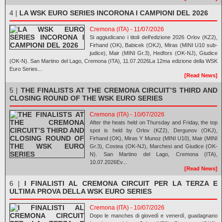
4 |
LA WSK EURO SERIES INCORONA I CAMPIONI DEL 2026
Cremona (ITA) - 11/07/2026
Si aggiudicano i titoli dell’edizione 2026 Orlov (KZ2),
Firhand (OK), Babicek (OKJ), Miras (MINI U10 sub-
judice), Mair (MINI Gr.3), Hedfors (OK-NJ), Giudice
(OK-N). San Martino del Lago, Cremona (ITA), 11.07.2026La 12ma edizione della WSK
Euro Series...
[Read News]
5 |
THE FINALISTS AT THE CREMONA CIRCUIT’S THIRD AND
CLOSING ROUND OF THE WSK EURO SERIES
Cremona (ITA) - 10/07/2026
After the heats held on Thursday and Friday, the top
spot is held by Orlov (KZ2), Dergunov (OKJ),
Firhand (OK), Miras Y Munoz (MINI U10), Mair (MINI
Gr.3), Costea (OK-NJ), Marchesi and Giudice (OK-
N). San Martino del Lago, Cremona (ITA),
10.07.2026Ev...
[Read News]
6 |
I FINALISTI AL CREMONA CIRCUIT PER LA TERZA E
ULTIMA PROVA DELLA WSK EURO SERIES
Cremona (ITA) - 10/07/2026
Dopo le manches di giovedì e venerdì, guadagnano