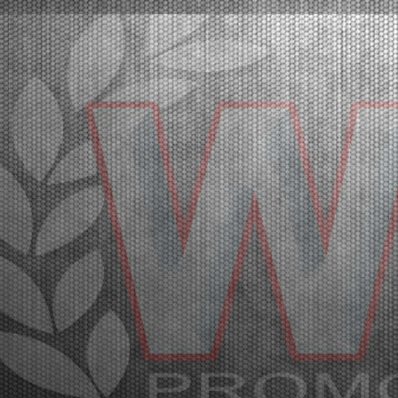
The pole positions in Lonato were secured by Orlov
(KZ2), Babicek (OKJ), Arias (OK), Burgess (MINI
U10), Mair (MINI Gr.3), Schniegenberg (OK-NJ),
Scognamiglio (OK-N). The heats will follow.Lonato
(ITA), 16.04.2026Qualifying practice has officially ki...
[Read News]
20 |
LO START DEL SECONDO ROUND DELLA WSK EURO
SERIES. LE PROVE DI QUALIFICAZIONE
Lonato (ITA) - 16/04/2026
In pole position a Lonato Orlov (KZ2), Babicek
(OKJ), Arias (OK), Burgess (MINI U10), Mair (MINI
Gr.3), Schniegenberg (OK-NJ), Scognamiglio (OK-
N). A seguire le manches.Lonato (ITA), 16.04.2026Le
prove di qualificazione hanno dato lo start alla
secon...
[Read News]
21 |
GREAT PARTICIPATION IN LONATO FOR THE SECOND
ROUND OF THE WSK EURO SERIES
Lonato (ITA) - 15/04/2026
The second round of the WSK Euro Series is
underway at the South Garda Karting circuit with a
full packed international paddock. The final stages will
be on Saturday, April 18th with TV Live Streaming
coverage. The results of free practice on Wednesd...