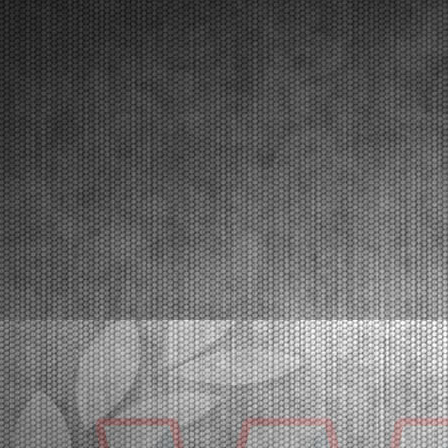
Lonato (ITA) - 12/04/2026
Circa 300 piloti al via del secondo round. In testa al
campionato si presentano Van Werven (KZ2),
Firhand (OK), Orlando (OKJ), Lamberto Ferrari (OK-
N), Schniegenberg (OKNJ), Mair (MINI Gr.3), Miras
(U10).Lonato (ITA), 12.04.2026Il programma targato W...
[Read News]
25 |
THE 2026 CHAMPIONS OF THE WSK SUPER MASTER
SERIES
Franciacorta (ITA) - 22/03/2026
In the closing race at Franciacorta, the titles went to
Orlov (KZ2), Krutogolov (OK), Pizzonia (OKJ),
Burgess (MINI U10), Pace (MINI Gr.3), Perico (OK-
NJ).Franciacorta, Castrezzato (ITA), 22.03.2026The
edition that concluded at the Franciacorta Karti...
[Read News]
26 |
I CAMPIONI 2026 DELLA WSK SUPER MASTER SERIES
Franciacorta (ITA) - 22/03/2026
Nell’ultima prova di Franciacorta assegnati i titoli di
categoria a Orlov (KZ2), Krutogolov (OK), Pizzonia
(OKJ), Burgess (MINI U10), Pace (MINI Gr.3),
Perico (OK-NJ).Franciacorta, Castrezzato (ITA), 22.03.2026E’ stata sicuramente una
fra le più bell...
[Read News]