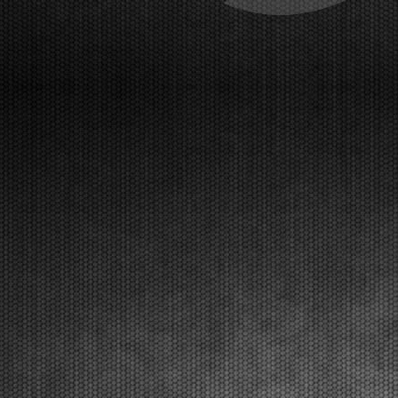
The initial heats have been taken place at the
Franciacorta Karting Track and will continue on
Saturday. The final stages with Live Streaming
coverage will be on Sunday, March 22nd.
Franciacorta, Castrezzato (ITA), 20.03.2026Following qualifying pra...
[Read News]
30 |
LE PRIME MANCHES DELLA WSK SUPER MASTER
SERIES CON QUALCHE SORPRESA
Franciacorta (ITA) - 20/03/2026
Sul circuito di Franciacorta Karting Track si sono
disputate le prime manches, che si concluderanno
sabato. Domenica 22 marzo la fase finale in diretta
Live Streaming. Franciacorta, Castrezzato (ITA),
20.03.2026Dopo le prove di qualificazione, sono s...
[Read News]
31 |
QUALIFYING PRACTICE OF THE WSK SUPER MASTER
SERIES 2026 IN FRANCIACORTA
Franciacorta (ITA) - 20/03/2026
The pole positions in the fifth and closing round went
to Orlov (KZ2), Hoogendoorn (OK), Di Pietrantonio
(OKJ), Hedfors (OK-NJ), Warakitsupachok (MINI
Gr.3), and Simone (MINI U10). The initial qualifying
heats will follow. The Final stages are on Sun...
[Read News]