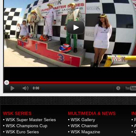
Lonato (ITA) - 18/04/2026
Nella seconda prova della WSK Euro Series hanno
vinto Orlov (KZ2), Zulfikari (OK), Babicek (OKJ),
Burgess (MINI U10), El Gahoudi (MINI Gr.3),
Hedfors (OK-NJ), Giudice (OK-N). Terza e ultima
prova 11 luglio a Cremona. Lonato (ITA), 18.04.2026Al South ...
[Read News]
15 |
ALL IS SET FOR THE FINAL STAGES OF THE SECOND
ROUND OF THE WSK EURO SERIES IN LONATO
Lonato (ITA) - 17/04/2026
At the end of the heats, the best classified are Van
18/04/2026 - WSK Euro Series Rd.2
Walstijn (KZ2), Babicek (OKJ), Arias (OK), Burgess
[ PHOTO GALLERY ]
(MINI U10), El Gahoudi (MINI Gr.3), Schniegenberg
(OK-NJ), and Scognamiglio (OK-N). The final stages
will be on Saturday from 9:30 with Live Strea...
[Read News]
16 |
PRONTI ALLA FASE FINALE DELLA SECONDA PROVA
DELLA WSK EURO SERIES A LONATO
Lonato (ITA) - 17/04/2026
Al termine delle manches i migliori classificati sono
WSK SERIES
MULTIMEDIA & NEWS
I
Van Walstijn (KZ2), Babicek (OKJ), Arias (OK),
•
WSK Super Master Series
•
WSK Gallery
•
Burgess (MINI U10), El Gahoudi (MINI Gr.3),
Schniegenberg (OK-NJ), Scognamiglio (OK-N). La
•
WSK Champions Cup
•
WSK Channel
•
A
fase finale sabato dalle ore 9:30 in Live Streaming.
•
WSK Euro Series
•
WSK Magazine
•
Lonat...