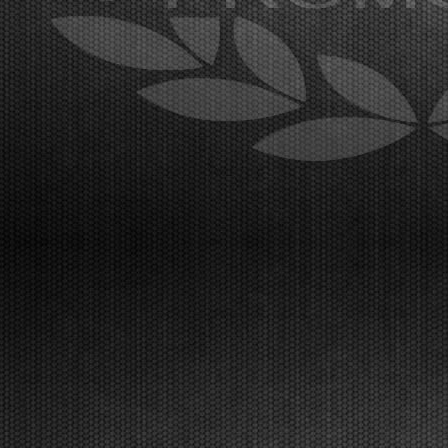
[Read News]
22 |
GRANDE AFFLUENZA A LONATO PER IL SECONDO
ROUND DELLA WSK EURO SERIES
Lonato (ITA) - 15/04/2026
Al South Garda Karting è iniziata la seconda prova
della WSK Euro Series, con un paddock
internazionale al gran completo. Sabato 18 aprile la
fase finale, in diretta TV Live Streaming. I risultati
delle prove libere di mercoledì a Lonato.Lonato
(ITA)...
[Read News]
23 |
IT IS THE TIME FOR THE WSK EURO SERIES, THE
SECOND ROUND WILL BE IN LONATO
Lonato (ITA) - 12/04/2026
About 300 drivers will be at the start of the second
round. Van Werven (KZ2), Firhand (OK), Orlando
(OKJ), Lamberto Ferrari (OK-N), Schniegenberg
(OKNJ), Mair (MINI Gr.3), and Miras (U10) are
leading the championships.Lonato (ITA),
12.04.2026The WSK ...
[Read News]
24 |
E’ IL MOMENTO DELLA WSK EURO SERIES, A LONATO
LA SECONDA PROVA