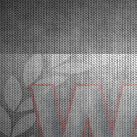
32 |
LE PROVE DI QUALIFICAZIONE DI FRANCIACORTA PER
LA WSK SUPER MASTER SERIES 2026
Franciacorta (ITA) - 20/03/2026
Le pole position della quinta e ultima prova vanno a
Orlov (KZ2), Hoogendoorn (OK), Di Pietrantonio
(OKJ), Hedfors (OK-NJ), Warakitsupachok (MINI
Gr.3), Simone (MINI U10). A seguire le prime
manches eliminatorie. Domenica 22 marzo la fase
finale. Fra...
[Read News]
33 |
THE GRAND FINALE OF THE WSK SUPER MASTER
SERIES 2026 AT FRANCIACORTA
Franciacorta (ITA) - 18/03/2026
With over 400 entered drivers, the very crowded
paddock of Franciacorta is ready to celebrate the
champions of the WSK Super Master Series in the
MINI, OK-NJ, OKJ, OK and KZ2 categories.
Franciacorta, Castrezzato (ITA), 18.03.2026In the
crowded paddo...
[Read News]
34 |
A FRANCIACORTA IL GRAN FINALE DELLA WSK SUPER
MASTER SERIES 2026
Franciacorta (ITA) - 18/03/2026