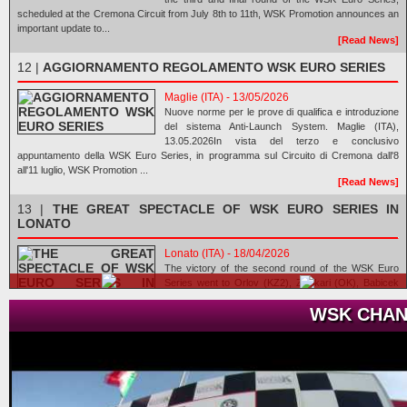
scheduled at the Cremona Circuit from July 8th to 11th, WSK Promotion announces an
important update to...
[Read News]
12 |
AGGIORNAMENTO REGOLAMENTO WSK EURO SERIES
Maglie (ITA) - 13/05/2026
Nuove norme per le prove di qualifica e introduzione
del sistema Anti-Launch System. Maglie (ITA),
13.05.2026In vista del terzo e conclusivo
appuntamento della WSK Euro Series, in programma sul Circuito di Cremona dall'8
all'11 luglio, WSK Promotion ...
[Read News]
13 |
THE GREAT SPECTACLE OF WSK EURO SERIES IN
LONATO
Lonato (ITA) - 18/04/2026
The victory of the second round of the WSK Euro
Series went to Orlov (KZ2), Zulfikari (OK), Babicek
(OKJ), Burgess (MINI U10), El Gahoudi (MINI Gr.3),
WSK CHAN
Hedfors (OK-NJ), and Giudice (OK-N). The third and
closing round will be in Cremona next July 11th....
[Read News]
14 |
IL GRANDE SPETTACOLO DELLA WSK EURO SERIES A
LONATO