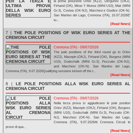
la prima posizione Orlov (KZ2), Dergunov (OKJ),
Firhand (OK), Miras Y Munoz (MINI U10), Mair (MINI
Gr.3), Costea (OK-NJ), Marchesi e Giudice (OK-N).
San Martino del Lago, Cremona (ITA), 10.07.2026E’
tu...
[Read News]
7 |
THE POLE POSITIONS OF WSK EURO SERIES AT THE
CREMONA CIRCUIT
Cremona (ITA) - 09/07/2026
The pole positions of the third round go to Orlov
(KZ2), Mazepin (OKJ), Firhand (OK), Burgess (MINI
U10), Godschalk (MINI Gr.3), Pezzutto (OK-NJ),
and Marchesi (OK-N). San Martino del Lago,
Cremona (ITA), 9.07.2026Qualifying sessions kicked off the t...
[Read News]
8 |
LE POLE POSITIONS ALLA WSK EURO SERIES AL
CREMONA CIRCUIT
Cremona (ITA) - 09/07/2026
Nella terza prova si aggiudicano le pole position
Orlov (KZ2), Mazepin (OKJ), Firhand (OK), Burgess
(MINI U10), Godschalk (MINI Gr.3), Pezzutto (OK-
NJ), Marchesi (OK-N). San Martino del Lago,
Cremona (ITA), 9.07.2026Al Cremona Circuit le
prove di qua...
[Read News]